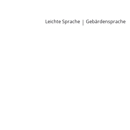
Newsroom
Pressemitteilungen
Öffentliche Zustellungen
Leichte Sprache
|
Gebärdensprache