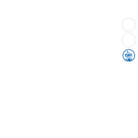
Dienstleistungen
Bauen
Lebensunterhalt & Soziales
Verkehr
Familie
Migration & Integration
Sicherheit & Ordnung
Wirtschaft
Gesundheit
Umwelt
Unsere Ämter
Landkreis & Verwaltung
Der Ortenaukreis
Gesundheit, Sicherheit & Soziales
Bildung
Zuwanderung
Ländlicher Raum
Klimaschutz
Tourismus
Bekanntmachungen
Gleichstellung von Frauen und Männern
Grenzüberschreitende Zusammenarbeit
Kreistag
Kreistagsinformationssystem
Kreisrecht
Kreistagswahl
Karriere
Stellenangebote
Eventkalender
Ausbildung
Studium
Praktikum
Freiwilligendienst
Unser Leitbild