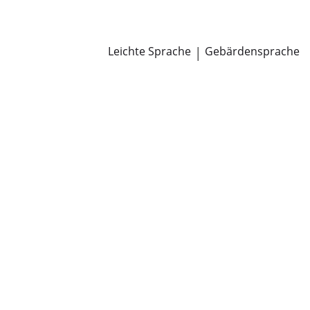
Newsroom
Pressemitteilungen
Öffentliche Zustellungen
Leichte Sprache
|
Gebärdensprache