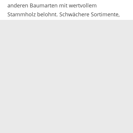
anderen Baumarten mit wertvollem
Stammholz belohnt. Schwächere Sortimente,
wie sie automatisch bei der Waldpflege
anfallen, sind zudem bei den Herstellern von
Holzzäumen und Rebpfählen gesucht.
Wer sich dafür entscheidet, Edelkastanien in
den eigenen Wald zu pflanzen, sollte zudem an
einen geeigneten Verbissschutz denken, denn
auch das heimische Wild freut sich über die
schmackhaften Blätter und Knospen der
jungen Bäume.
Interessierte Waldbesitzende werden vom Amt
für Waldwirtschaft in Offenburg und den
zuständigen Revierleitenden gerne zu dieser