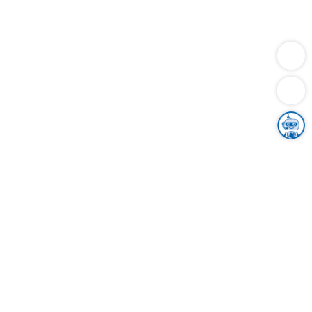
Dienstleistungen
Bauen
Lebensunterhalt & Soziales
Verkehr
Familie
Migration & Integration
Sicherheit & Ordnung
Wirtschaft
Gesundheit
Umwelt
Unsere Ämter
Landkreis & Verwaltung
Der Ortenaukreis
Gesundheit, Sicherheit & Soziales
Bildung
Zuwanderung
Ländlicher Raum
Klimaschutz
Tourismus
Bekanntmachungen
Gleichstellung von Frauen und Männern
Grenzüberschreitende Zusammenarbeit
Kreistag
Kreistagsinformationssystem
Kreisrecht
Kreistagswahl
Karriere
Stellenangebote
Eventkalender
Ausbildung
Studium
Praktikum
Freiwilligendienst
Unser Leitbild