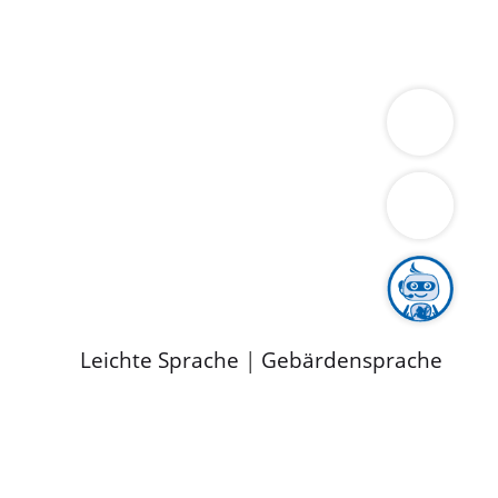
ung
Wirtschaft
Gesundheit
Umwelt
limaschutz
Tourismus
Bekanntmachungen
ild
Leichte Sprache
|
Gebärdensprache