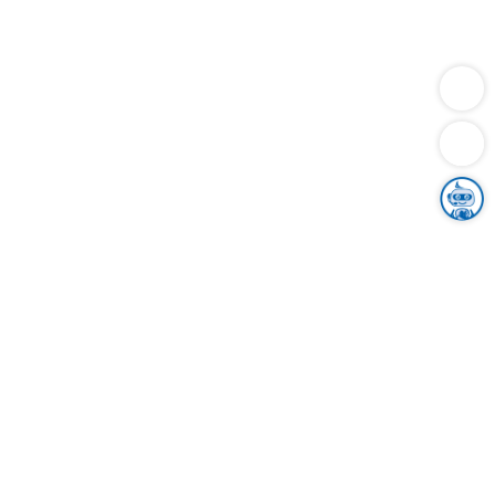
Dienstleistungen
Bauen
Lebensunterhalt & Soziales
Verkehr
Familie
Migration & Integration
Sicherheit & Ordnung
Wirtschaft
Gesundheit
Umwelt
Unsere Ämter
Landkreis & Verwaltung
Der Ortenaukreis
Gesundheit, Sicherheit & Soziales
Bildung
Zuwanderung
Ländlicher Raum
Klimaschutz
Tourismus
Bekanntmachungen
Gleichstellung von Frauen und Männern
Grenzüberschreitende Zusammenarbeit
Kreistag
Kreistagsinformationssystem
Kreisrecht
Kreistagswahl
Karriere
Stellenangebote
Eventkalender
Ausbildung
Studium
Praktikum
Freiwilligendienst
Unser Leitbild