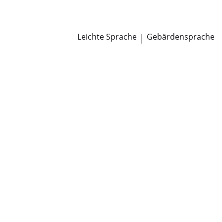
Newsroom
Pressemitteilungen
Öffentliche Zustellungen
Leichte Sprache
|
Gebärdensprache