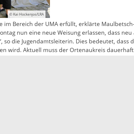
© Kai Hockenjos/LRA
 Bereich der UMA erfüllt, erklärte Maulbetsch-H
Montag nun eine neue Weisung erlassen, dass ne
“, so die Jugendamtsleiterin. Dies bedeutet, dass
gen wird. Aktuell muss der Ortenaukreis dauerhaft
ehr an, wir mussten in den vergangenen Wochen 
aulbetsch-Heidt. Landrat Scherer hat bereits im 
isen bei der Landesregierung für eine Landeser
sowie eine Beschleunigung der Verfahren zur Alter
reinfachen“, bekräftigte Maulbetsch-Heidt.
orläufige Inobhutnahme von ausländischen Kinder
die gesetzliche Verpflichtung nach dem achten Soz
hmen. Durch die Grenzlage ist der Ortenaukreis b
ht eine Aufnahmeverpflichtung jedes Stadt- und L