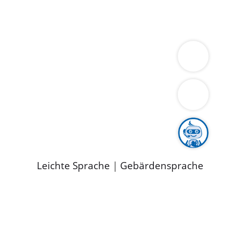
ung
Wirtschaft
Gesundheit
Umwelt
limaschutz
Tourismus
Bekanntmachungen
ild
Leichte Sprache
|
Gebärdensprache