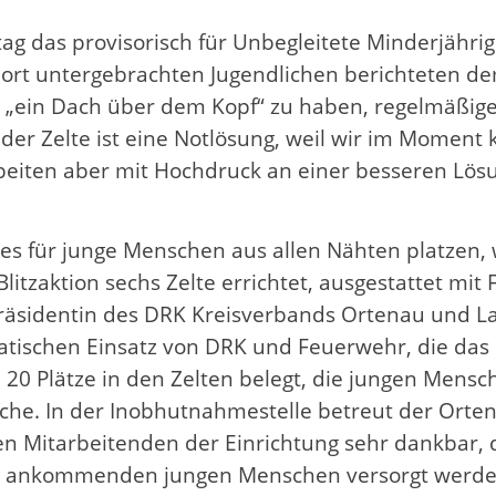
 das provisorisch für Unbegleitete Minderjährige
ort untergebrachten Jugendlichen berichteten de
n „ein Dach über dem Kopf“ zu haben, regelmäß
der Zelte ist eine Notlösung, weil wir im Moment
eiten aber mit Hochdruck an einer besseren Lösu
es für junge Menschen aus allen Nähten platzen,
litzaktion sechs Zelte errichtet, ausgestattet mit
u, Präsidentin des DRK Kreisverbands Ortenau u
tischen Einsatz von DRK und Feuerwehr, die das 
sind 20 Plätze in den Zelten belegt, die jungen Me
liche. In der Inobhutnahmestelle betreut der Orte
en Mitarbeitenden der Einrichtung sehr dankbar,
e ankommenden jungen Menschen versorgt werden