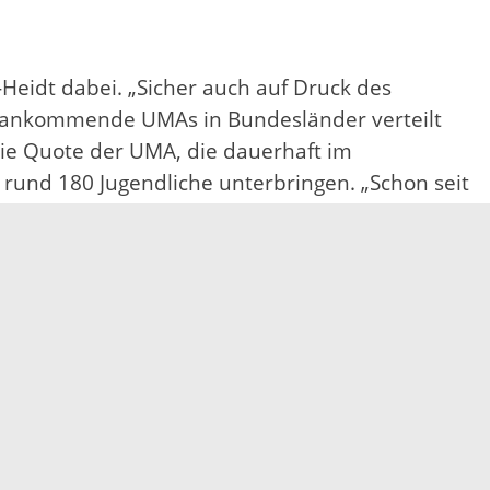
eidt dabei. „Sicher auch auf Druck des
u ankommende UMAs in Bundesländer verteilt
 die Quote der UMA, die dauerhaft im
 rund 180 Jugendliche unterbringen. „Schon seit
und Monaten für die Jugendlichen, die bei uns
Dezember 2022 und Januar 2023 gemeinsam mit
staufnahmestelle für UMAs geworben und die
sfeststellung gefordert. „Wir halten weiter
n und Jugendlichen nach unbegleiteter Einreise
ialgesetzbuch, alle UMA im
esonders stark von Zugängen betroffen.
andkreises nach der Quotierung des