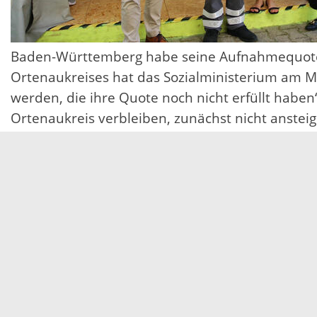
Baden-Württemberg habe seine Aufnahmequote im
Ortenaukreises hat das Sozialministerium am 
werden, die ihre Quote noch nicht erfüllt haben
Ortenaukreis verbleiben, zunächst nicht anstei
vergangenen Herbst steigen die Zahlen immer m
bleiben, 45 zusätzliche Plätze schaffen“, so M
anderen massiv betroffenen Stadt- und Landkre
Absenkung der Standards bei der Unterbringung 
daran fest, um den bürokratischen Ablauf zu ve
Das Jugendamt des Ortenaukreises ist für die v
zuständig. Das bedeutet, der Ortenaukreis hat 
Zuständigkeitsbereich zunächst in Obhut zu ne
Zusätzlich zur vorläufigen Inobhutnahme beste