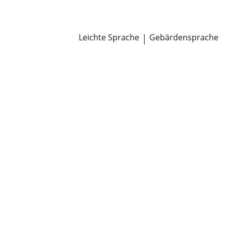
Newsroom
Pressemitteilungen
Öffentliche Zustellungen
Leichte Sprache
|
Gebärdensprache