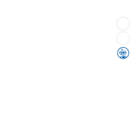
Dienstleistungen
Bauen
Lebensunterhalt & Soziales
Verkehr
Familie
Migration & Integration
Sicherheit & Ordnung
Wirtschaft
Gesundheit
Umwelt
Unsere Ämter
Landkreis & Verwaltung
Der Ortenaukreis
Gesundheit, Sicherheit & Soziales
Bildung
Zuwanderung
Ländlicher Raum
Klimaschutz
Tourismus
Bekanntmachungen
Gleichstellung von Frauen und Männern
Grenzüberschreitende Zusammenarbeit
Kreistag
Kreistagsinformationssystem
Kreisrecht
Kreistagswahl
Karriere
Stellenangebote
Eventkalender
Ausbildung
Studium
Praktikum
Freiwilligendienst
Unser Leitbild