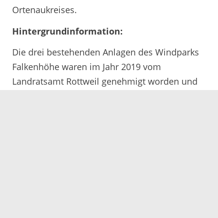
Ortenaukreises.
Hintergrundinformation:
Die drei bestehenden Anlagen des Windparks
Falkenhöhe waren im Jahr 2019 vom
Landratsamt Rottweil genehmigt worden und
sind bereits errichtet und in Betrieb. Die
nunmehr genehmigte Windenergieanlage mit
der Typenbezeichnung Vestas V 136 hat eine
Gesamthöhe von 217 Metern und eine
Nennleistung von 4,2 MW.
16.08.2023