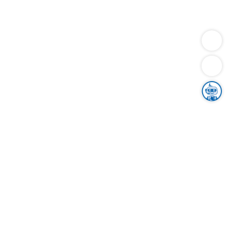
Dienstleistungen
Bauen
Lebensunterhalt & Soziales
Verkehr
Familie
Migration & Integration
Sicherheit & Ordnung
Wirtschaft
Gesundheit
Umwelt
Unsere Ämter
Landkreis & Verwaltung
Der Ortenaukreis
Gesundheit, Sicherheit & Soziales
Bildung
Zuwanderung
Ländlicher Raum
Klimaschutz
Tourismus
Bekanntmachungen
Gleichstellung von Frauen und Männern
Grenzüberschreitende Zusammenarbeit
Kreistag
Kreistagsinformationssystem
Kreisrecht
Kreistagswahl
Karriere
Stellenangebote
Eventkalender
Ausbildung
Studium
Praktikum
Freiwilligendienst
Unser Leitbild