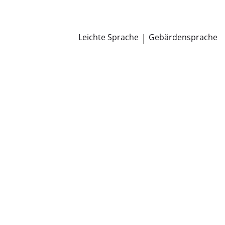
Newsroom
Pressemitteilungen
Öffentliche Zustellungen
Leichte Sprache
|
Gebärdensprache