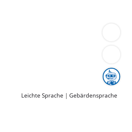
ung
Wirtschaft
Gesundheit
Umwelt
limaschutz
Tourismus
Bekanntmachungen
ild
Leichte Sprache
|
Gebärdensprache