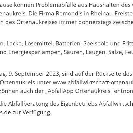
use können Problemabfälle aus Haushalten des O
enaukreis. Die Firma Remondis in Rheinau-Freiste
en des Ortenaukreises immer donnerstags zwische
Lacke, Lösemittel, Batterien, Speiseöle und Fritti
 und Energiesparlampen, Säuren, Laugen, Salze, 
, 9. September 2023, sind auf der Rückseite des
ft Ortenaukreis unter www.abfallwirtschaft-ortena
 können auch der „AbfallApp Ortenaukreis“ entn
die Abfallberatung des Eigenbetriebs Abfallwirtsc
s.de
zur Verfügung.