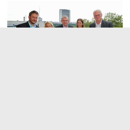
© Kai Hockenjos
19.07.2023
Servicezeiten
Kontakt
Barrierefreiheit
Impressum
Datenschutz
Fehler melden
Elektronische Kommunikation