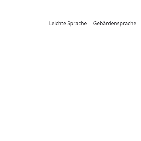
Newsroom
Pressemitteilungen
Öffentliche Zustellungen
Leichte Sprache
|
Gebärdensprache