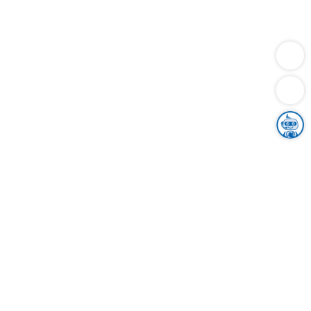
Dienstleistungen
Bauen
Lebensunterhalt & Soziales
Verkehr
Familie
Migration & Integration
Sicherheit & Ordnung
Wirtschaft
Gesundheit
Umwelt
Unsere Ämter
Landkreis & Verwaltung
Der Ortenaukreis
Gesundheit, Sicherheit & Soziales
Bildung
Zuwanderung
Ländlicher Raum
Klimaschutz
Tourismus
Bekanntmachungen
Gleichstellung von Frauen und Männern
Grenzüberschreitende Zusammenarbeit
Kreistag
Kreistagsinformationssystem
Kreisrecht
Kreistagswahl
Karriere
Stellenangebote
Eventkalender
Ausbildung
Studium
Praktikum
Freiwilligendienst
Unser Leitbild