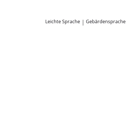
Newsroom
Pressemitteilungen
Öffentliche Zustellungen
Leichte Sprache
|
Gebärdensprache