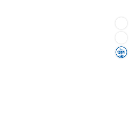
Dienstleistungen
Bauen
Lebensunterhalt & Soziales
Verkehr
Familie
Migration & Integration
Sicherheit & Ordnung
Wirtschaft
Gesundheit
Umwelt
Unsere Ämter
Landkreis & Verwaltung
Der Ortenaukreis
Gesundheit, Sicherheit & Soziales
Bildung
Zuwanderung
Ländlicher Raum
Klimaschutz
Tourismus
Bekanntmachungen
Gleichstellung von Frauen und Männern
Grenzüberschreitende Zusammenarbeit
Kreistag
Kreistagsinformationssystem
Kreisrecht
Kreistagswahl
Karriere
Stellenangebote
Eventkalender
Ausbildung
Studium
Praktikum
Freiwilligendienst
Unser Leitbild