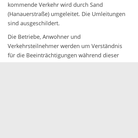
kommende Verkehr wird durch Sand
(Hanauerstraße) umgeleitet. Die Umleitungen
sind ausgeschildert.
Die Betriebe, Anwohner und
Verkehrsteilnehmer werden um Verständnis
für die Beeinträchtigungen während dieser
notwendigen Sanierungsmaßnahmen gebeten.
06.07.2023
Servicezeiten
Kontakt
Barrierefreiheit
Impressum
Datenschutz
Fehler melden
Elektronische Kommunikation