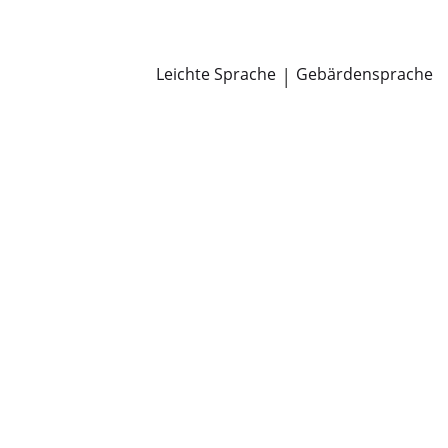
Newsroom
Pressemitteilungen
Öffentliche Zustellungen
Leichte Sprache
|
Gebärdensprache