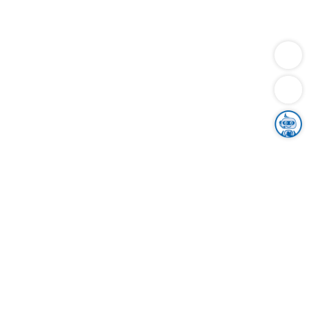
Dienstleistungen
Bauen
Lebensunterhalt & Soziales
Verkehr
Familie
Migration & Integration
Sicherheit & Ordnung
Wirtschaft
Gesundheit
Umwelt
Unsere Ämter
Landkreis & Verwaltung
Der Ortenaukreis
Gesundheit, Sicherheit & Soziales
Bildung
Zuwanderung
Ländlicher Raum
Klimaschutz
Tourismus
Bekanntmachungen
Gleichstellung von Frauen und Männern
Grenzüberschreitende Zusammenarbeit
Kreistag
Kreistagsinformationssystem
Kreisrecht
Kreistagswahl
Karriere
Stellenangebote
Eventkalender
Ausbildung
Studium
Praktikum
Freiwilligendienst
Unser Leitbild