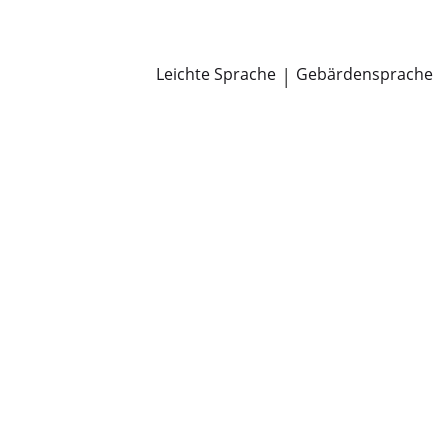
Newsroom
Pressemitteilungen
Öffentliche Zustellungen
Leichte Sprache
|
Gebärdensprache