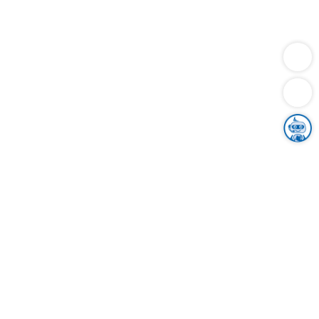
Dienstleistungen
Bauen
Lebensunterhalt & Soziales
Verkehr
Familie
Migration & Integration
Sicherheit & Ordnung
Wirtschaft
Gesundheit
Umwelt
Unsere Ämter
Landkreis & Verwaltung
Der Ortenaukreis
Gesundheit, Sicherheit & Soziales
Bildung
Zuwanderung
Ländlicher Raum
Klimaschutz
Tourismus
Bekanntmachungen
Gleichstellung von Frauen und Männern
Grenzüberschreitende Zusammenarbeit
Kreistag
Kreistagsinformationssystem
Kreisrecht
Kreistagswahl
Karriere
Stellenangebote
Eventkalender
Ausbildung
Studium
Praktikum
Freiwilligendienst
Unser Leitbild