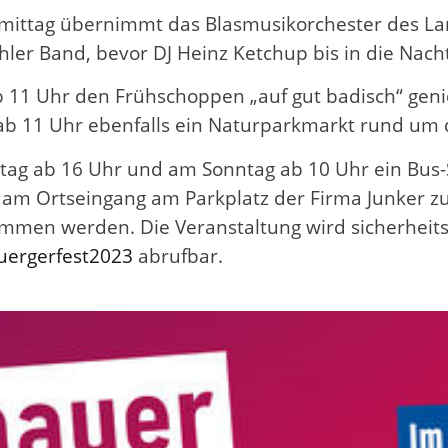
ittag übernimmt das Blasmusikorchester des La
hler Band, bevor DJ Heinz Ketchup bis in die Nac
 ab 11 Uhr den Frühschoppen „auf gut badisch“ 
b 11 Uhr ebenfalls ein Naturparkmarkt rund um d
ag ab 16 Uhr und am Sonntag ab 10 Uhr ein Bus-
m Ortseingang am Parkplatz der Firma Junker zur V
enommen werden. Die Veranstaltung wird sicherhei
uergerfest2023
abrufbar.