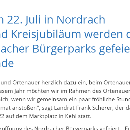
 22. Juli in Nordrach
nd Kreisjubiläum werden 
cher Bürgerparks gefeiert
nde
 und Ortenauer herzlich dazu ein, beim Ortenauer 
iesem Jahr möchten wir im Rahmen des Ortenauer 
 mich, wenn wir gemeinsam ein paar fröhliche Stu
mat anstoßen“, sagt Landrat Frank Scherer, der d
22 auf dem Marktplatz in Kehl statt.
öffnung des Nordracher Bürgerparks gefeiert. „Für