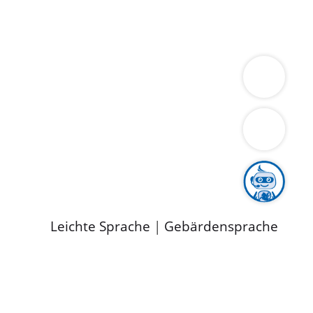
ung
Wirtschaft
Gesundheit
Umwelt
limaschutz
Tourismus
Bekanntmachungen
ild
Leichte Sprache
|
Gebärdensprache