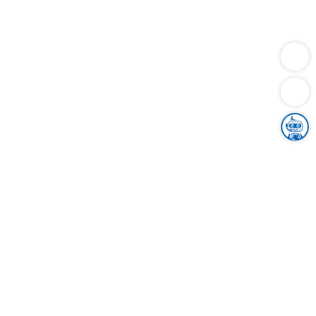
Dienstleistungen
Bauen
Lebensunterhalt & Soziales
Verkehr
Familie
Migration & Integration
Sicherheit & Ordnung
Wirtschaft
Gesundheit
Umwelt
Unsere Ämter
Landkreis & Verwaltung
Der Ortenaukreis
Gesundheit, Sicherheit & Soziales
Bildung
Zuwanderung
Ländlicher Raum
Klimaschutz
Tourismus
Bekanntmachungen
Gleichstellung von Frauen und Männern
Grenzüberschreitende Zusammenarbeit
Kreistag
Kreistagsinformationssystem
Kreisrecht
Kreistagswahl
Karriere
Stellenangebote
Eventkalender
Ausbildung
Studium
Praktikum
Freiwilligendienst
Unser Leitbild