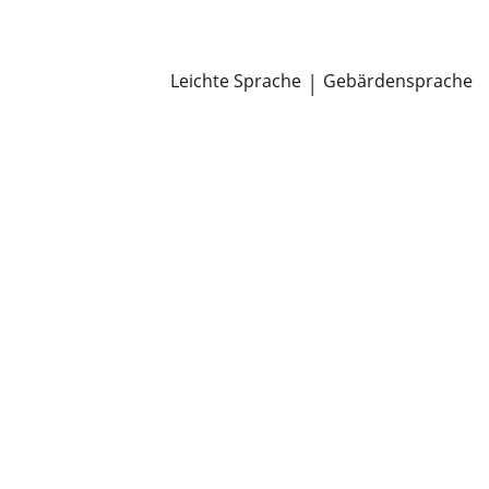
Newsroom
Pressemitteilungen
Öffentliche Zustellungen
Leichte Sprache
|
Gebärdensprache