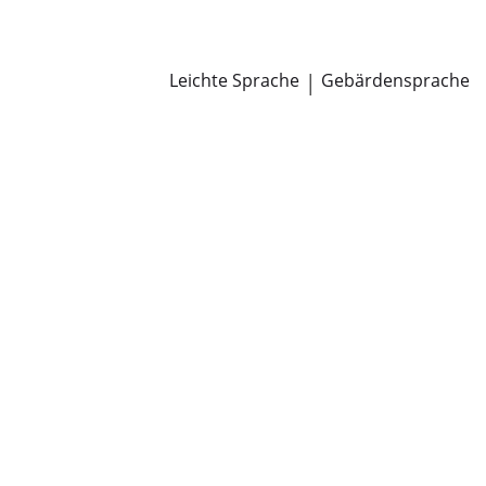
Newsroom
Pressemitteilungen
Öffentliche Zustellungen
Leichte Sprache
|
Gebärdensprache