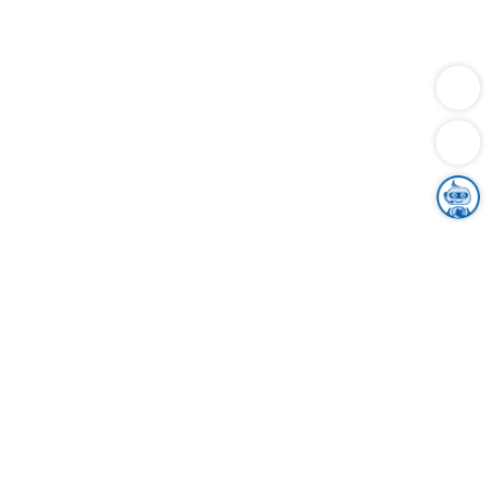
Dienstleistungen
Bauen
Lebensunterhalt & Soziales
Verkehr
Familie
Migration & Integration
Sicherheit & Ordnung
Wirtschaft
Gesundheit
Umwelt
Unsere Ämter
Landkreis & Verwaltung
Der Ortenaukreis
Gesundheit, Sicherheit & Soziales
Bildung
Zuwanderung
Ländlicher Raum
Klimaschutz
Tourismus
Bekanntmachungen
Gleichstellung von Frauen und Männern
Grenzüberschreitende Zusammenarbeit
Kreistag
Kreistagsinformationssystem
Kreisrecht
Kreistagswahl
Karriere
Stellenangebote
Eventkalender
Ausbildung
Studium
Praktikum
Freiwilligendienst
Unser Leitbild