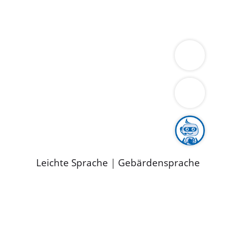
ung
Wirtschaft
Gesundheit
Umwelt
limaschutz
Tourismus
Bekanntmachungen
ild
Leichte Sprache
|
Gebärdensprache