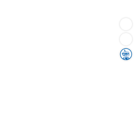
Dienstleistungen
Bauen
Lebensunterhalt & Soziales
Verkehr
Familie
Migration & Integration
Sicherheit & Ordnung
Wirtschaft
Gesundheit
Umwelt
Unsere Ämter
Landkreis & Verwaltung
Der Ortenaukreis
Gesundheit, Sicherheit & Soziales
Bildung
Zuwanderung
Ländlicher Raum
Klimaschutz
Tourismus
Bekanntmachungen
Gleichstellung von Frauen und Männern
Grenzüberschreitende Zusammenarbeit
Kreistag
Kreistagsinformationssystem
Kreisrecht
Kreistagswahl
Karriere
Stellenangebote
Eventkalender
Ausbildung
Studium
Praktikum
Freiwilligendienst
Unser Leitbild