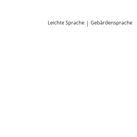
Newsroom
Pressemitteilungen
Öffentliche Zustellungen
Leichte Sprache
|
Gebärdensprache