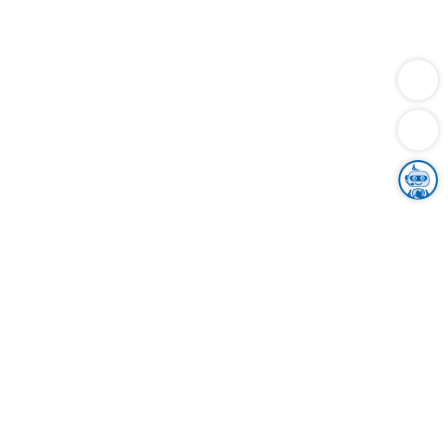
Dienstleistungen
Bauen
Lebensunterhalt & Soziales
Verkehr
Familie
Migration & Integration
Sicherheit & Ordnung
Wirtschaft
Gesundheit
Umwelt
Unsere Ämter
Landkreis & Verwaltung
Der Ortenaukreis
Gesundheit, Sicherheit & Soziales
Bildung
Zuwanderung
Ländlicher Raum
Klimaschutz
Tourismus
Bekanntmachungen
Gleichstellung von Frauen und Männern
Grenzüberschreitende Zusammenarbeit
Kreistag
Kreistagsinformationssystem
Kreisrecht
Kreistagswahl
Karriere
Stellenangebote
Eventkalender
Ausbildung
Studium
Praktikum
Freiwilligendienst
Unser Leitbild