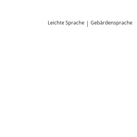
Newsroom
Pressemitteilungen
Öffentliche Zustellungen
Leichte Sprache
|
Gebärdensprache