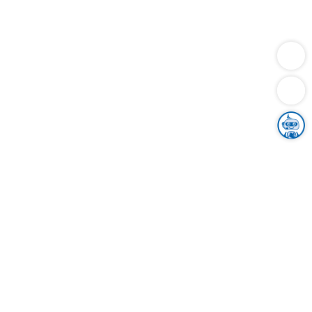
Dienstleistungen
Bauen
Lebensunterhalt & Soziales
Verkehr
Familie
Migration & Integration
Sicherheit & Ordnung
Wirtschaft
Gesundheit
Umwelt
Unsere Ämter
Landkreis & Verwaltung
Der Ortenaukreis
Gesundheit, Sicherheit & Soziales
Bildung
Zuwanderung
Ländlicher Raum
Klimaschutz
Tourismus
Bekanntmachungen
Gleichstellung von Frauen und Männern
Grenzüberschreitende Zusammenarbeit
Kreistag
Kreistagsinformationssystem
Kreisrecht
Kreistagswahl
Karriere
Stellenangebote
Eventkalender
Ausbildung
Studium
Praktikum
Freiwilligendienst
Unser Leitbild