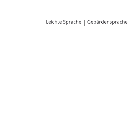
Newsroom
Pressemitteilungen
Öffentliche Zustellungen
Leichte Sprache
|
Gebärdensprache