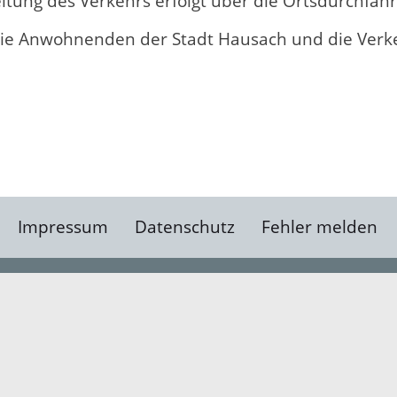
leitung des Verkehrs erfolgt über die Ortsdurchfah
die Anwohnenden der Stadt Hausach und die Verk
Impressum
Datenschutz
Fehler melden
Kontakt
Landratsamt Ortenauk
Badstraße 20
77652 Offenburg