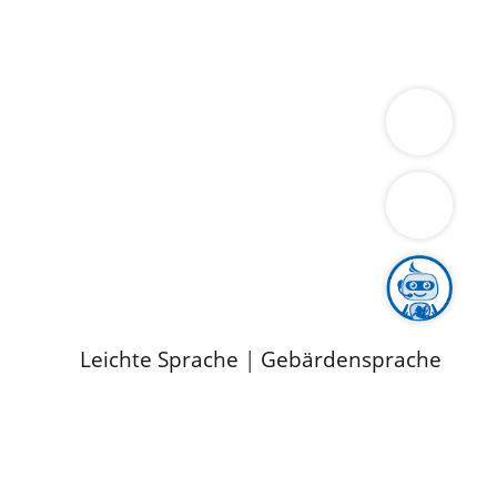
ung
Wirtschaft
Gesundheit
Umwelt
limaschutz
Tourismus
Bekanntmachungen
ild
Leichte Sprache
|
Gebärdensprache