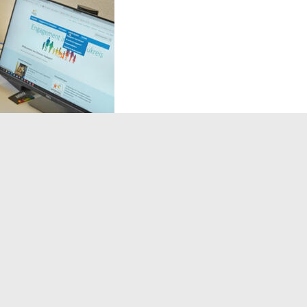
Landratsamt Ortenaukreis