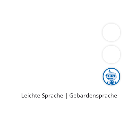
ung
Wirtschaft
Gesundheit
Umwelt
limaschutz
Tourismus
Bekanntmachungen
ild
Leichte Sprache
|
Gebärdensprache