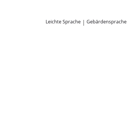
Newsroom
Pressemitteilungen
Öffentliche Zustellungen
Leichte Sprache
|
Gebärdensprache