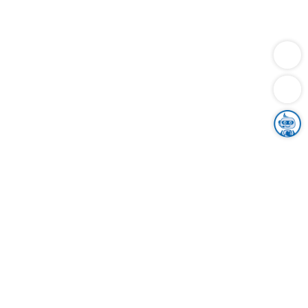
Dienstleistungen
Bauen
Lebensunterhalt & Soziales
Verkehr
Familie
Migration & Integration
Sicherheit & Ordnung
Wirtschaft
Gesundheit
Umwelt
Unsere Ämter
Landkreis & Verwaltung
Der Ortenaukreis
Gesundheit, Sicherheit & Soziales
Bildung
Zuwanderung
Ländlicher Raum
Klimaschutz
Tourismus
Bekanntmachungen
Gleichstellung von Frauen und Männern
Grenzüberschreitende Zusammenarbeit
Kreistag
Kreistagsinformationssystem
Kreisrecht
Kreistagswahl
Karriere
Stellenangebote
Eventkalender
Ausbildung
Studium
Praktikum
Freiwilligendienst
Unser Leitbild