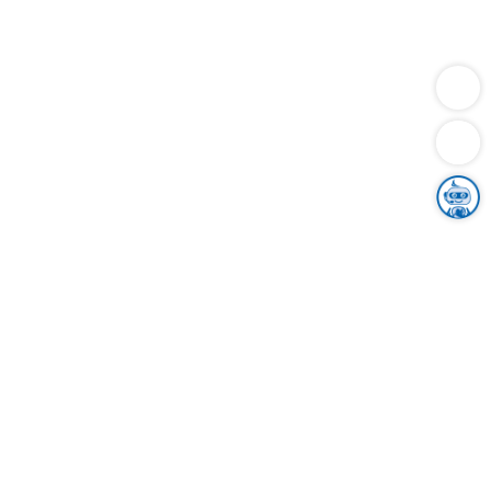
Dienstleistungen
Bauen
Lebensunterhalt & Soziales
Verkehr
Familie
Migration & Integration
Sicherheit & Ordnung
Wirtschaft
Gesundheit
Umwelt
Unsere Ämter
Landkreis & Verwaltung
Der Ortenaukreis
Gesundheit, Sicherheit & Soziales
Bildung
Zuwanderung
Ländlicher Raum
Klimaschutz
Tourismus
Bekanntmachungen
Gleichstellung von Frauen und Männern
Grenzüberschreitende Zusammenarbeit
Kreistag
Kreistagsinformationssystem
Kreisrecht
Kreistagswahl
Karriere
Stellenangebote
Eventkalender
Ausbildung
Studium
Praktikum
Freiwilligendienst
Unser Leitbild