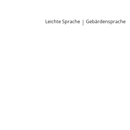
Newsroom
Pressemitteilungen
Öffentliche Zustellungen
Leichte Sprache
|
Gebärdensprache