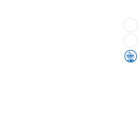
Dienstleistungen
Bauen
Lebensunterhalt & Soziales
Verkehr
Familie
Migration & Integration
Sicherheit & Ordnung
Wirtschaft
Gesundheit
Umwelt
Unsere Ämter
Landkreis & Verwaltung
Der Ortenaukreis
Gesundheit, Sicherheit & Soziales
Bildung
Zuwanderung
Ländlicher Raum
Klimaschutz
Tourismus
Bekanntmachungen
Gleichstellung von Frauen und Männern
Grenzüberschreitende Zusammenarbeit
Kreistag
Kreistagsinformationssystem
Kreisrecht
Kreistagswahl
Karriere
Stellenangebote
Eventkalender
Ausbildung
Studium
Praktikum
Freiwilligendienst
Unser Leitbild