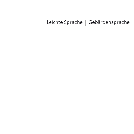
Newsroom
Pressemitteilungen
Öffentliche Zustellungen
Leichte Sprache
|
Gebärdensprache