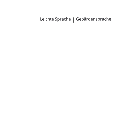
Newsroom
Pressemitteilungen
Öffentliche Zustellungen
Leichte Sprache
|
Gebärdensprache