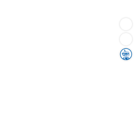
Dienstleistungen
Bauen
Lebensunterhalt & Soziales
Verkehr
Familie
Migration & Integration
Sicherheit & Ordnung
Wirtschaft
Gesundheit
Umwelt
Unsere Ämter
Landkreis & Verwaltung
Der Ortenaukreis
Gesundheit, Sicherheit & Soziales
Bildung
Zuwanderung
Ländlicher Raum
Klimaschutz
Tourismus
Bekanntmachungen
Gleichstellung von Frauen und Männern
Grenzüberschreitende Zusammenarbeit
Kreistag
Kreistagsinformationssystem
Kreisrecht
Kreistagswahl
Karriere
Stellenangebote
Eventkalender
Ausbildung
Studium
Praktikum
Freiwilligendienst
Unser Leitbild