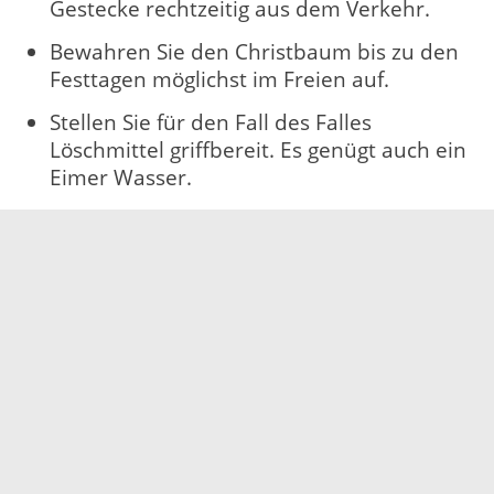
Gestecke rechtzeitig aus dem Verkehr.
Bewahren Sie den Christbaum bis zu den
Festtagen möglichst im Freien auf.
Stellen Sie für den Fall des Falles
Löschmittel griffbereit. Es genügt auch ein
Eimer Wasser.
Und wenn es dennoch brennen sollte: Auch an
den Weihnachtstagen helfen die Frauen und
Männer der Feuerwehren. Rufen Sie die
Feuerwehr über das Europäische Notruf-
Telefon 112.
15.12.2022