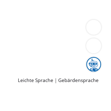
ung
Wirtschaft
Gesundheit
Umwelt
limaschutz
Tourismus
Bekanntmachungen
ild
Leichte Sprache
|
Gebärdensprache