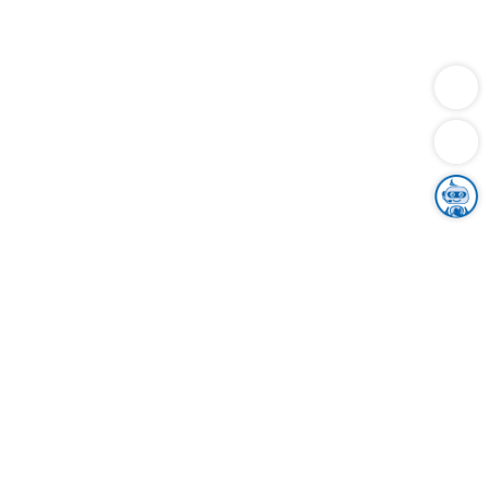
Dienstleistungen
Bauen
Lebensunterhalt & Soziales
Verkehr
Familie
Migration & Integration
Sicherheit & Ordnung
Wirtschaft
Gesundheit
Umwelt
Unsere Ämter
Landkreis & Verwaltung
Der Ortenaukreis
Gesundheit, Sicherheit & Soziales
Bildung
Zuwanderung
Ländlicher Raum
Klimaschutz
Tourismus
Bekanntmachungen
Gleichstellung von Frauen und Männern
Grenzüberschreitende Zusammenarbeit
Kreistag
Kreistagsinformationssystem
Kreisrecht
Kreistagswahl
Karriere
Stellenangebote
Eventkalender
Ausbildung
Studium
Praktikum
Freiwilligendienst
Unser Leitbild