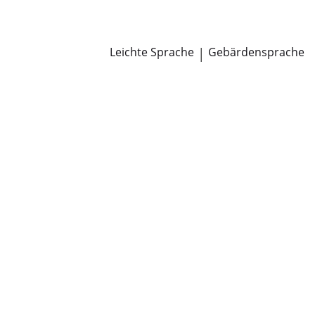
Newsroom
Pressemitteilungen
Öffentliche Zustellungen
Leichte Sprache
|
Gebärdensprache