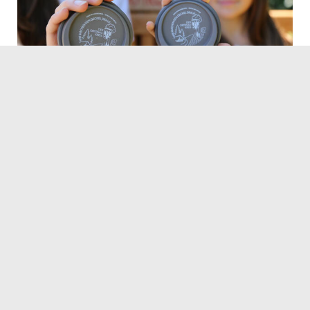
© Landratsamt Ortenaukreis
01.12.2022
Servicezeiten
Kontakt
Barrierefreiheit
Impressum
Datenschutz
Fehler melden
Elektronische Kommunikation