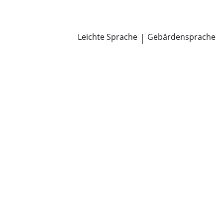
Newsroom
Pressemitteilungen
Öffentliche Zustellungen
Leichte Sprache
|
Gebärdensprache