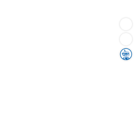
Dienstleistungen
Bauen
Lebensunterhalt & Soziales
Verkehr
Familie
Migration & Integration
Sicherheit & Ordnung
Wirtschaft
Gesundheit
Umwelt
Unsere Ämter
Landkreis & Verwaltung
Der Ortenaukreis
Gesundheit, Sicherheit & Soziales
Bildung
Zuwanderung
Ländlicher Raum
Klimaschutz
Tourismus
Bekanntmachungen
Gleichstellung von Frauen und Männern
Grenzüberschreitende Zusammenarbeit
Kreistag
Kreistagsinformationssystem
Kreisrecht
Kreistagswahl
Karriere
Stellenangebote
Eventkalender
Ausbildung
Studium
Praktikum
Freiwilligendienst
Unser Leitbild