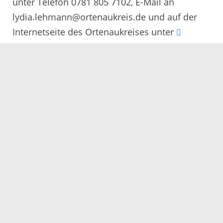
unter Telefon 0781 805 7102, E-Mail an
lydia.lehmann@ortenaukreis.de und auf der
Internetseite des Ortenaukreises unter
https://ortenaukreis.landwirtschaft-
bw.de/pb/,Lde/Startseite/Veranstaltungen
möglich
28.11.2022
Servicezeiten
Kontakt
Barrierefreiheit
Impressum
Datenschutz
Fehler melden
Elektronische Kommunikation