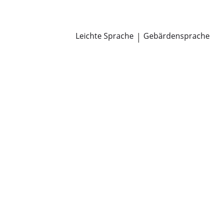
Newsroom
Pressemitteilungen
Öffentliche Zustellungen
Leichte Sprache
|
Gebärdensprache