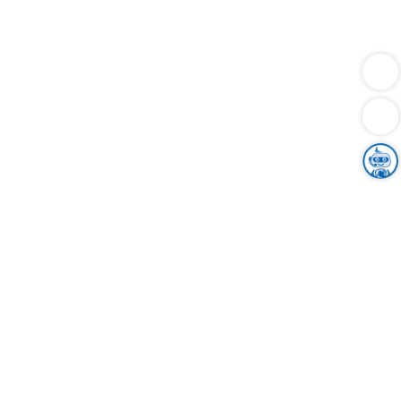
Dienstleistungen
Bauen
Lebensunterhalt & Soziales
Verkehr
Familie
Migration & Integration
Sicherheit & Ordnung
Wirtschaft
Gesundheit
Umwelt
Unsere Ämter
Landkreis & Verwaltung
Der Ortenaukreis
Gesundheit, Sicherheit & Soziales
Bildung
Zuwanderung
Ländlicher Raum
Klimaschutz
Tourismus
Bekanntmachungen
Gleichstellung von Frauen und Männern
Grenzüberschreitende Zusammenarbeit
Kreistag
Kreistagsinformationssystem
Kreisrecht
Kreistagswahl
Karriere
Stellenangebote
Eventkalender
Ausbildung
Studium
Praktikum
Freiwilligendienst
Unser Leitbild