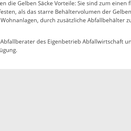
en die Gelben Säcke Vorteile: Sie sind zum eine
festen, als das starre Behältervolumen der Gelb
r Wohnanlagen, durch zusätzliche Abfallbehälter z
bfallberater des Eigenbetrieb Abfallwirtschaft u
fügung.
Impressum
Datenschutz
Fehler melden
Kontakt