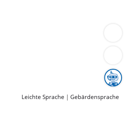
ung
Wirtschaft
Gesundheit
Umwelt
limaschutz
Tourismus
Bekanntmachungen
ild
Leichte Sprache
|
Gebärdensprache