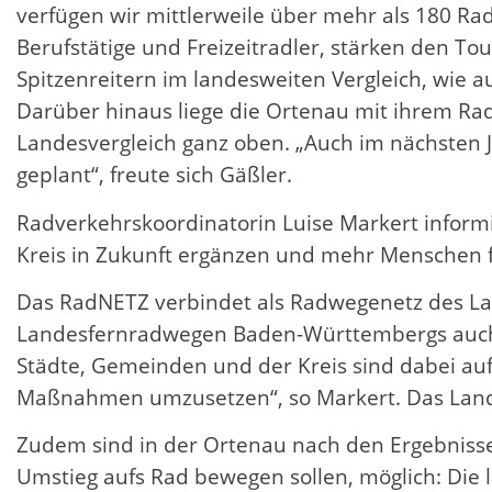
verfügen wir mittlerweile über mehr als 180 Ra
Berufstätige und Freizeitradler, stärken den T
Spitzenreitern im landesweiten Vergleich, wi
Darüber hinaus liege die Ortenau mit ihrem Rad
Landesvergleich ganz oben. „Auch im nächsten 
geplant“, freute sich Gäßler.
Radverkehrskoordinatorin Luise Markert infor
Kreis in Zukunft ergänzen und mehr Menschen f
Das RadNETZ verbindet als Radwegenetz des Lan
Landesfernradwegen Baden-Württembergs auch wi
Städte, Gemeinden und der Kreis sind dabei au
Maßnahmen umzusetzen“, so Markert. Das Land 
Zudem sind in der Ortenau nach den Ergebnisse
Umstieg aufs Rad bewegen sollen, möglich: Di