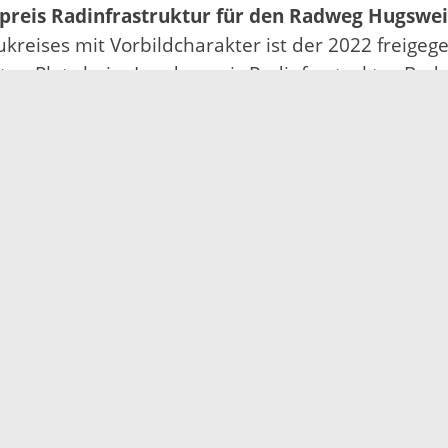
spreis Radinfrastruktur für den Radweg Hugswe
ises mit Vorbildcharakter ist der 2022 freigeg
itten Platz beim Landespreis Radinfrastruktur B
netz des Ortenaukreises, sondern erhöht die Verk
kehr gesperrt, eine Ampel für die verbleibende F
verkehr hat dadurch Vorrang beim Überfahren der
en Radverkehr signifikant.