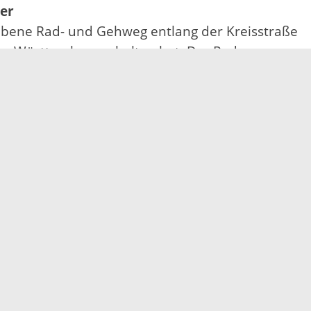
ier
ebene Rad- und Gehweg entlang der Kreisstraße
aden-Württemberg erhalten hat. Der Radweg
ehrssicherheit maßgeblich, indem ein
ahrbahn eingerichtet und die PKWs klar vom
 Brücke – das ist ein Novum auf den