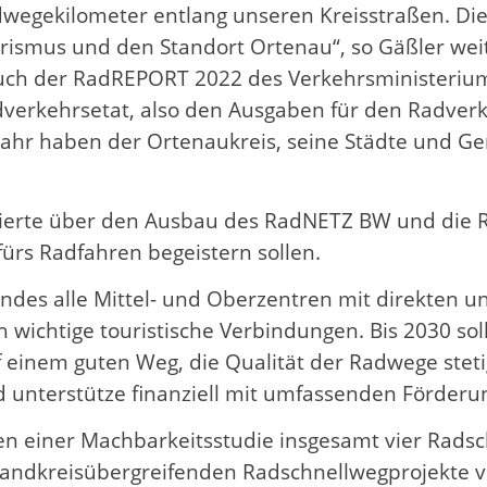
dwegekilometer entlang unseren Kreisstraßen. Dies
ourismus und den Standort Ortenau“, so Gäßler wei
e auch der RadREPORT 2022 des Verkehrsministeri
verkehrsetat, also den Ausgaben für den Radverke
Jahr haben der Ortenaukreis, seine Städte und Ge
mierte über den Ausbau des RadNETZ BW und die 
ürs Radfahren begeistern sollen.
des alle Mittel- und Oberzentren mit direkten u
chtige touristische Verbindungen. Bis 2030 soll
f einem guten Weg, die Qualität der Radwege st
unterstütze finanziell mit umfassenden Förderu
n einer Machbarkeitsstudie insgesamt vier Rads
e landkreisübergreifenden Radschnellwegprojekt