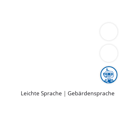
ung
Wirtschaft
Gesundheit
Umwelt
limaschutz
Tourismus
Bekanntmachungen
ild
Leichte Sprache
|
Gebärdensprache