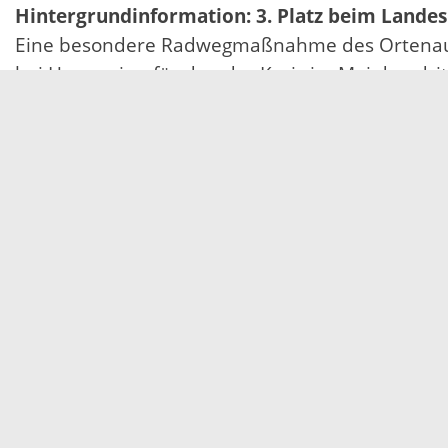
Hintergrundinformation: 3. Platz beim Lande
Eine besondere Radwegmaßnahme des Ortenaukre
bei Hugsweier, für den der Kreis im Mai den dr
schließt nicht nur eine wichtige Lücke im Wege
Fahrstreifen an der Bahnbrücke für den KFZ-Ver
Rad- und Fußverkehr getrennt wurden. Der Rad
Kreisstraßen und steigert den Fahrkomfort für d