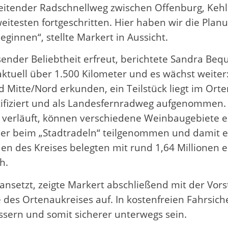
tender Radschnellweg zwischen Offenburg, Kehl u
testen fortgeschritten. Hier haben wir die Plan
innen“, stellte Markert in Aussicht.
ender Beliebtheit erfreut, berichtete Sandra Beq
 aktuell über 1.500 Kilometer und es wächst weite
 Mitte/Nord erkunden, ein Teilstück liegt im Or
ifiziert und als Landesfernradweg aufgenommen.
verläuft, können verschiedene Weinbaugebiete en
r beim „Stadtradeln“ teilgenommen und damit ei
en des Kreises belegten mit rund 1,64 Millionen 
h.
nsetzt, zeigte Markert abschließend mit der Vorst
e des Ortenaukreises auf. In kostenfreien Fahrsic
ssern und somit sicherer unterwegs sein.