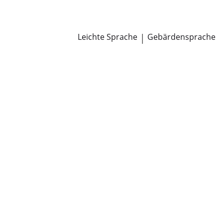
Newsroom
Pressemitteilungen
Öffentliche Zustellungen
Leichte Sprache
|
Gebärdensprache