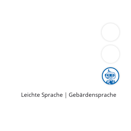
ung
Wirtschaft
Gesundheit
Umwelt
limaschutz
Tourismus
Bekanntmachungen
ild
Leichte Sprache
|
Gebärdensprache