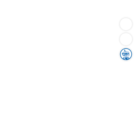
Dienstleistungen
Bauen
Lebensunterhalt & Soziales
Verkehr
Familie
Migration & Integration
Sicherheit & Ordnung
Wirtschaft
Gesundheit
Umwelt
Unsere Ämter
Landkreis & Verwaltung
Der Ortenaukreis
Gesundheit, Sicherheit & Soziales
Bildung
Zuwanderung
Ländlicher Raum
Klimaschutz
Tourismus
Bekanntmachungen
Gleichstellung von Frauen und Männern
Grenzüberschreitende Zusammenarbeit
Kreistag
Kreistagsinformationssystem
Kreisrecht
Kreistagswahl
Karriere
Stellenangebote
Eventkalender
Ausbildung
Studium
Praktikum
Freiwilligendienst
Unser Leitbild