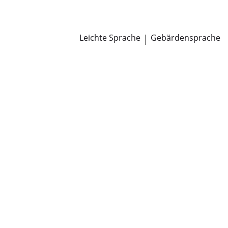
Newsroom
Pressemitteilungen
Öffentliche Zustellungen
Leichte Sprache
|
Gebärdensprache