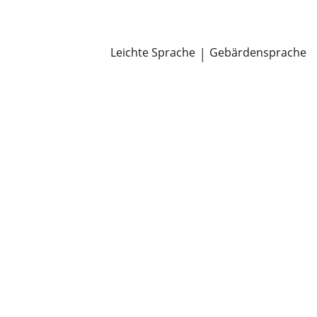
Newsroom
Pressemitteilungen
Öffentliche Zustellungen
Leichte Sprache
|
Gebärdensprache