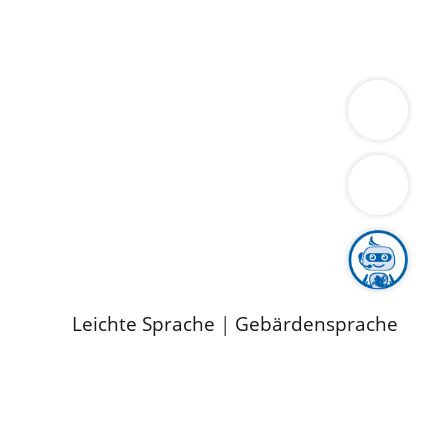
ung
Wirtschaft
Gesundheit
Umwelt
limaschutz
Tourismus
Bekanntmachungen
ild
Leichte Sprache
|
Gebärdensprache