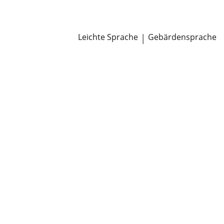
Newsroom
Pressemitteilungen
Öffentliche Zustellungen
Leichte Sprache
|
Gebärdensprache