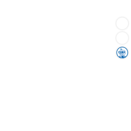
Dienstleistungen
Bauen
Lebensunterhalt & Soziales
Verkehr
Familie
Migration & Integration
Sicherheit & Ordnung
Wirtschaft
Gesundheit
Umwelt
Unsere Ämter
Landkreis & Verwaltung
Der Ortenaukreis
Gesundheit, Sicherheit & Soziales
Bildung
Zuwanderung
Ländlicher Raum
Klimaschutz
Tourismus
Bekanntmachungen
Gleichstellung von Frauen und Männern
Grenzüberschreitende Zusammenarbeit
Kreistag
Kreistagsinformationssystem
Kreisrecht
Kreistagswahl
Karriere
Stellenangebote
Eventkalender
Ausbildung
Studium
Praktikum
Freiwilligendienst
Unser Leitbild