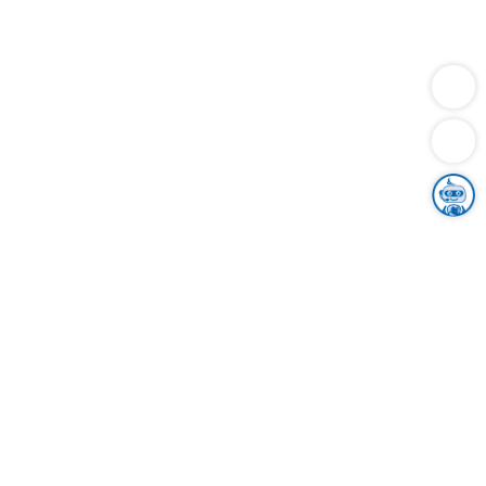
Dienstleistungen
Bauen
Lebensunterhalt & Soziales
Verkehr
Familie
Migration & Integration
Sicherheit & Ordnung
Wirtschaft
Gesundheit
Umwelt
Unsere Ämter
Landkreis & Verwaltung
Der Ortenaukreis
Gesundheit, Sicherheit & Soziales
Bildung
Zuwanderung
Ländlicher Raum
Klimaschutz
Tourismus
Bekanntmachungen
Gleichstellung von Frauen und Männern
Grenzüberschreitende Zusammenarbeit
Kreistag
Kreistagsinformationssystem
Kreisrecht
Kreistagswahl
Karriere
Stellenangebote
Eventkalender
Ausbildung
Studium
Praktikum
Freiwilligendienst
Unser Leitbild