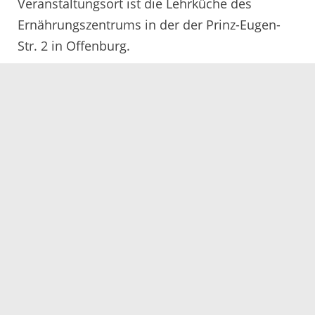
Veranstaltungsort ist die Lehrküche des
Ernährungszentrums in der der Prinz-Eugen-
Str. 2 in Offenburg.
09.09.2022
Servicezeiten
Kontakt
Barrierefreiheit
Impressum
Datenschutz
Fehler melden
Elektronische Kommunikation
Kontakt
Landratsamt Ortenaukreis