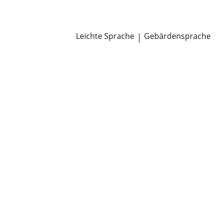
Newsroom
Pressemitteilungen
Öffentliche Zustellungen
Leichte Sprache
|
Gebärdensprache