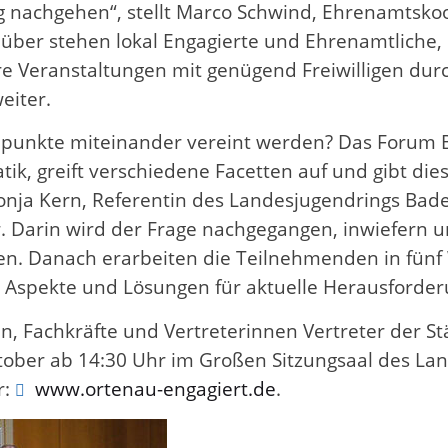
g nachgehen“, stellt Marco Schwind, Ehrenamtskoo
ber stehen lokal Engagierte und Ehrenamtliche, 
e Veranstaltungen mit genügend Freiwilligen durc
eiter.
punkte miteinander vereint werden? Das Forum B
k, greift verschiedene Facetten auf und gibt die
ja Kern, Referentin des Landesjugendrings Baden
. Darin wird der Frage nachgegangen, inwiefern un
en. Danach erarbeiten die Teilnehmenden in fünf W
 Aspekte und Lösungen für aktuelle Herausforde
en, Fachkräfte und Vertreterinnen Vertreter der 
tober ab 14:30 Uhr im Großen Sitzungsaal des La
r:
www.ortenau-engagiert.de
.