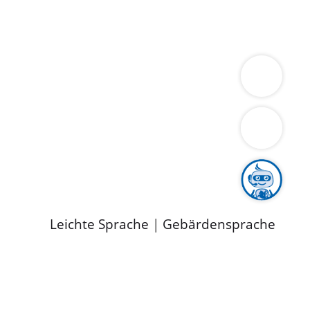
ung
Wirtschaft
Gesundheit
Umwelt
limaschutz
Tourismus
Bekanntmachungen
ild
Leichte Sprache
|
Gebärdensprache