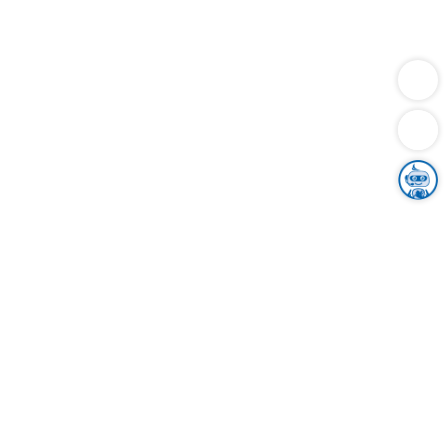
Dienstleistungen
Bauen
Lebensunterhalt & Soziales
Verkehr
Familie
Migration & Integration
Sicherheit & Ordnung
Wirtschaft
Gesundheit
Umwelt
Unsere Ämter
Landkreis & Verwaltung
Der Ortenaukreis
Gesundheit, Sicherheit & Soziales
Bildung
Zuwanderung
Ländlicher Raum
Klimaschutz
Tourismus
Bekanntmachungen
Gleichstellung von Frauen und Männern
Grenzüberschreitende Zusammenarbeit
Kreistag
Kreistagsinformationssystem
Kreisrecht
Kreistagswahl
Karriere
Stellenangebote
Eventkalender
Ausbildung
Studium
Praktikum
Freiwilligendienst
Unser Leitbild