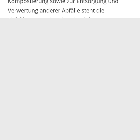
Kompostierung sowie zur Entsorgung und
Verwertung anderer Abfälle steht die
Abfallberatung des Eigenbetrieb
Abfallwirtschaft unter Telefon 0781 805 9600
oder E-Mail abfallwirtschaft@ortenaukreis.de
zur Verfügung.
29.08.2022
Servicezeiten
Kontakt
Barrierefreiheit
Impressum
Datenschutz
Fehler melden
Elektronische Kommunikation