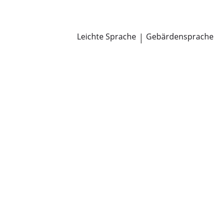
Newsroom
Pressemitteilungen
Öffentliche Zustellungen
Leichte Sprache
|
Gebärdensprache