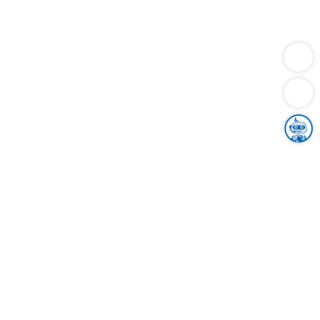
Dienstleistungen
Bauen
Lebensunterhalt & Soziales
Verkehr
Familie
Migration & Integration
Sicherheit & Ordnung
Wirtschaft
Gesundheit
Umwelt
Unsere Ämter
Landkreis & Verwaltung
Der Ortenaukreis
Gesundheit, Sicherheit & Soziales
Bildung
Zuwanderung
Ländlicher Raum
Klimaschutz
Tourismus
Bekanntmachungen
Gleichstellung von Frauen und Männern
Grenzüberschreitende Zusammenarbeit
Kreistag
Kreistagsinformationssystem
Kreisrecht
Kreistagswahl
Karriere
Stellenangebote
Eventkalender
Ausbildung
Studium
Praktikum
Freiwilligendienst
Unser Leitbild