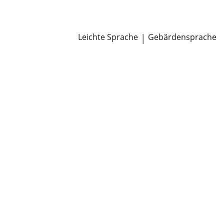
Newsroom
Pressemitteilungen
Öffentliche Zustellungen
Leichte Sprache
|
Gebärdensprache