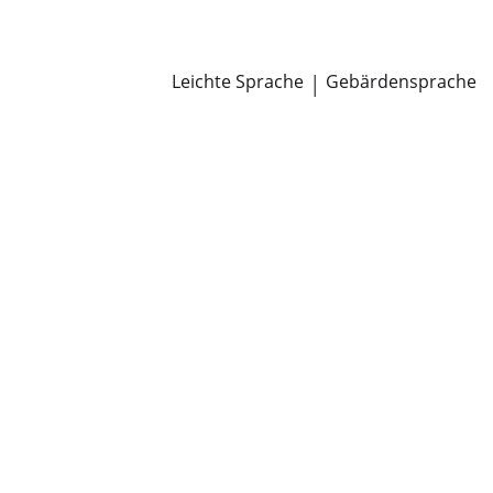
Newsroom
Pressemitteilungen
Öffentliche Zustellungen
Leichte Sprache
|
Gebärdensprache