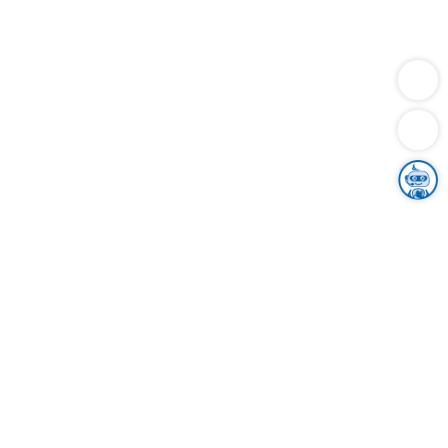
Dienstleistungen
Bauen
Lebensunterhalt & Soziales
Verkehr
Familie
Migration & Integration
Sicherheit & Ordnung
Wirtschaft
Gesundheit
Umwelt
Unsere Ämter
Landkreis & Verwaltung
Der Ortenaukreis
Gesundheit, Sicherheit & Soziales
Bildung
Zuwanderung
Ländlicher Raum
Klimaschutz
Tourismus
Bekanntmachungen
Gleichstellung von Frauen und Männern
Grenzüberschreitende Zusammenarbeit
Kreistag
Kreistagsinformationssystem
Kreisrecht
Kreistagswahl
Karriere
Stellenangebote
Eventkalender
Ausbildung
Studium
Praktikum
Freiwilligendienst
Unser Leitbild