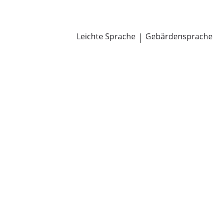
Newsroom
Pressemitteilungen
Öffentliche Zustellungen
Leichte Sprache
|
Gebärdensprache