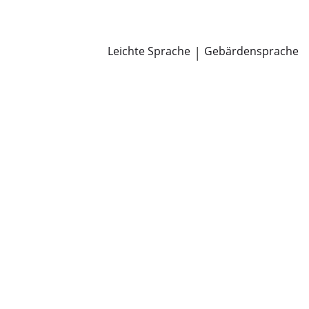
Newsroom
Pressemitteilungen
Öffentliche Zustellungen
Leichte Sprache
|
Gebärdensprache