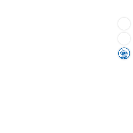
Dienstleistungen
Bauen
Lebensunterhalt & Soziales
Verkehr
Familie
Migration & Integration
Sicherheit & Ordnung
Wirtschaft
Gesundheit
Umwelt
Unsere Ämter
Landkreis & Verwaltung
Der Ortenaukreis
Gesundheit, Sicherheit & Soziales
Bildung
Zuwanderung
Ländlicher Raum
Klimaschutz
Tourismus
Bekanntmachungen
Gleichstellung von Frauen und Männern
Grenzüberschreitende Zusammenarbeit
Kreistag
Kreistagsinformationssystem
Kreisrecht
Kreistagswahl
Karriere
Stellenangebote
Eventkalender
Ausbildung
Studium
Praktikum
Freiwilligendienst
Unser Leitbild