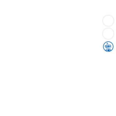
Dienstleistungen
Bauen
Lebensunterhalt & Soziales
Verkehr
Familie
Migration & Integration
Sicherheit & Ordnung
Wirtschaft
Gesundheit
Umwelt
Unsere Ämter
Landkreis & Verwaltung
Der Ortenaukreis
Gesundheit, Sicherheit & Soziales
Bildung
Zuwanderung
Ländlicher Raum
Klimaschutz
Tourismus
Bekanntmachungen
Gleichstellung von Frauen und Männern
Grenzüberschreitende Zusammenarbeit
Kreistag
Kreistagsinformationssystem
Kreisrecht
Kreistagswahl
Karriere
Stellenangebote
Eventkalender
Ausbildung
Studium
Praktikum
Freiwilligendienst
Unser Leitbild