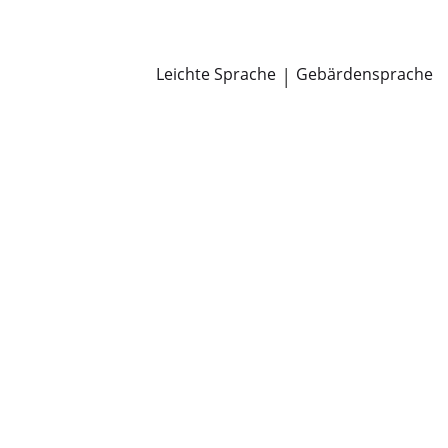
Newsroom
Pressemitteilungen
Öffentliche Zustellungen
Leichte Sprache
|
Gebärdensprache