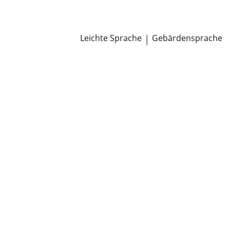
Newsroom
Pressemitteilungen
Öffentliche Zustellungen
Leichte Sprache
|
Gebärdensprache