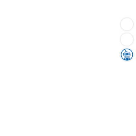
Dienstleistungen
Bauen
Lebensunterhalt & Soziales
Verkehr
Familie
Migration & Integration
Sicherheit & Ordnung
Wirtschaft
Gesundheit
Umwelt
Unsere Ämter
Landkreis & Verwaltung
Der Ortenaukreis
Gesundheit, Sicherheit & Soziales
Bildung
Zuwanderung
Ländlicher Raum
Klimaschutz
Tourismus
Bekanntmachungen
Gleichstellung von Frauen und Männern
Grenzüberschreitende Zusammenarbeit
Kreistag
Kreistagsinformationssystem
Kreisrecht
Kreistagswahl
Karriere
Stellenangebote
Eventkalender
Ausbildung
Studium
Praktikum
Freiwilligendienst
Unser Leitbild