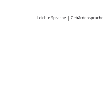
Newsroom
Pressemitteilungen
Öffentliche Zustellungen
Leichte Sprache
|
Gebärdensprache