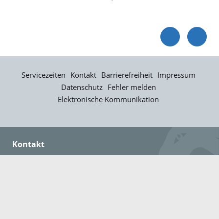
Servicezeiten
Kontakt
Barrierefreiheit
Impressum
Datenschutz
Fehler melden
Elektronische Kommunikation
Kontakt
Landratsamt Ortenaukreis
Badstraße 20
77652 Offenburg
Telefon: 0781 805-0