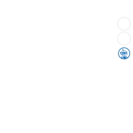
Dienstleistungen
Bauen
Lebensunterhalt & Soziales
Verkehr
Familie
Migration & Integration
Sicherheit & Ordnung
Wirtschaft
Gesundheit
Umwelt
Unsere Ämter
Landkreis & Verwaltung
Der Ortenaukreis
Gesundheit, Sicherheit & Soziales
Bildung
Zuwanderung
Ländlicher Raum
Klimaschutz
Tourismus
Bekanntmachungen
Gleichstellung von Frauen und Männern
Grenzüberschreitende Zusammenarbeit
Kreistag
Kreistagsinformationssystem
Kreisrecht
Kreistagswahl
Karriere
Stellenangebote
Eventkalender
Ausbildung
Studium
Praktikum
Freiwilligendienst
Unser Leitbild