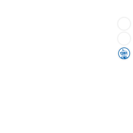
Dienstleistungen
Bauen
Lebensunterhalt & Soziales
Verkehr
Familie
Migration & Integration
Sicherheit & Ordnung
Wirtschaft
Gesundheit
Umwelt
Unsere Ämter
Landkreis & Verwaltung
Der Ortenaukreis
Gesundheit, Sicherheit & Soziales
Bildung
Zuwanderung
Ländlicher Raum
Klimaschutz
Tourismus
Bekanntmachungen
Gleichstellung von Frauen und Männern
Grenzüberschreitende Zusammenarbeit
Kreistag
Kreistagsinformationssystem
Kreisrecht
Kreistagswahl
Karriere
Stellenangebote
Eventkalender
Ausbildung
Studium
Praktikum
Freiwilligendienst
Unser Leitbild