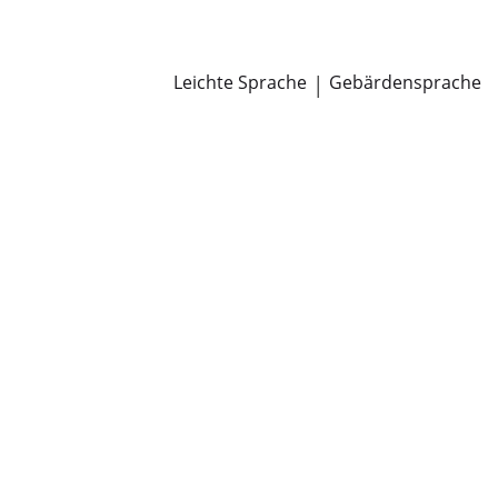
Newsroom
Pressemitteilungen
Öffentliche Zustellungen
Leichte Sprache
|
Gebärdensprache