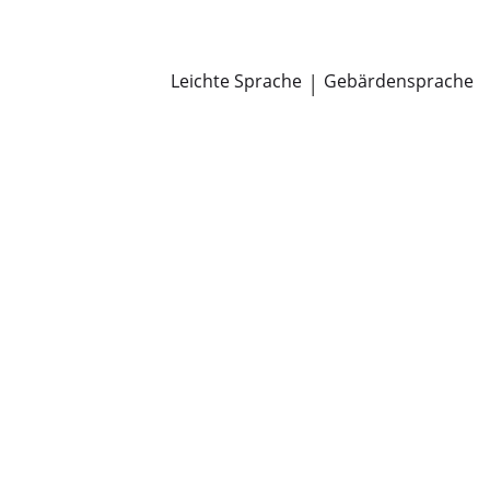
Newsroom
Pressemitteilungen
Öffentliche Zustellungen
Leichte Sprache
|
Gebärdensprache