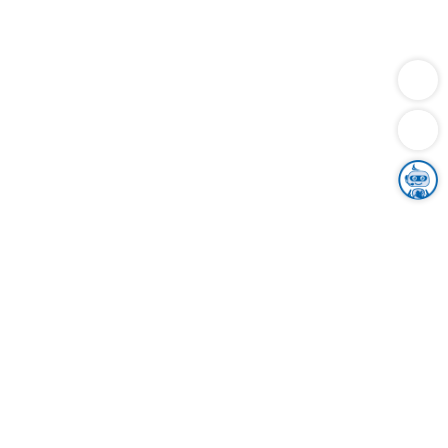
Dienstleistungen
Bauen
Lebensunterhalt & Soziales
Verkehr
Familie
Migration & Integration
Sicherheit & Ordnung
Wirtschaft
Gesundheit
Umwelt
Unsere Ämter
Landkreis & Verwaltung
Der Ortenaukreis
Gesundheit, Sicherheit & Soziales
Bildung
Zuwanderung
Ländlicher Raum
Klimaschutz
Tourismus
Bekanntmachungen
Gleichstellung von Frauen und Männern
Grenzüberschreitende Zusammenarbeit
Kreistag
Kreistagsinformationssystem
Kreisrecht
Kreistagswahl
Karriere
Stellenangebote
Eventkalender
Ausbildung
Studium
Praktikum
Freiwilligendienst
Unser Leitbild