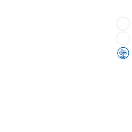
Dienstleistungen
Bauen
Lebensunterhalt & Soziales
Verkehr
Familie
Migration & Integration
Sicherheit & Ordnung
Wirtschaft
Gesundheit
Umwelt
Unsere Ämter
Landkreis & Verwaltung
Der Ortenaukreis
Gesundheit, Sicherheit & Soziales
Bildung
Zuwanderung
Ländlicher Raum
Klimaschutz
Tourismus
Bekanntmachungen
Gleichstellung von Frauen und Männern
Grenzüberschreitende Zusammenarbeit
Kreistag
Kreistagsinformationssystem
Kreisrecht
Kreistagswahl
Karriere
Stellenangebote
Eventkalender
Ausbildung
Studium
Praktikum
Freiwilligendienst
Unser Leitbild