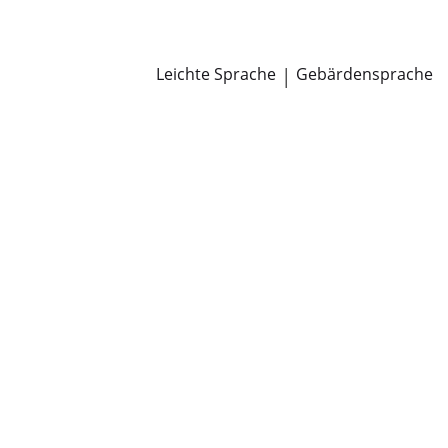
Newsroom
Pressemitteilungen
Öffentliche Zustellungen
Leichte Sprache
|
Gebärdensprache